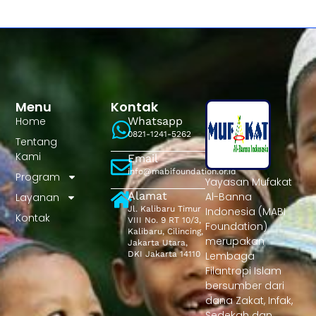
Menu
Kontak
Home
Whatsapp
0821-1241-5262
Tentang
Kami
Email
info@mabifoundation.or.id
Program
Yayasan Mufakat
Alamat
Al-Banna
Layanan
Jl. Kalibaru Timur
Indonesia (MABI
Kontak
VIII No. 9 RT 10/3,
Foundation)
Kalibaru, Cilincing,
merupakan
Jakarta Utara,
DKI Jakarta 14110
Lembaga
Filantropi Islam
bersumber dari
dana Zakat, Infak,
Sedekah dan