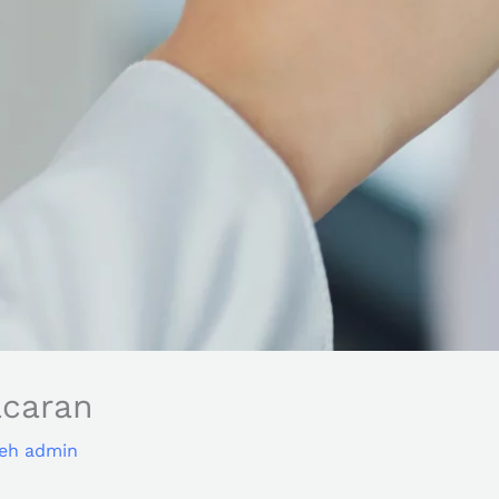
acaran
leh
admin