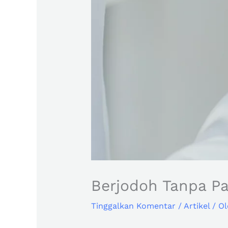
Berjodoh Tanpa P
Tinggalkan Komentar
/
Artikel
/ O