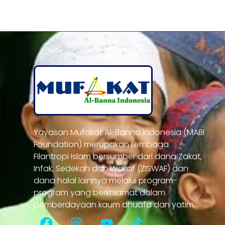
Yayasan Mufakat Al-Banna Indonesia (MABI
Foundation) merupakan Lembaga
Filantropi Islam bersumber dari dana Zakat,
Infak, Sedekah dan Wakaf (ZISWAF) dan
dana halal lainnya melalui program-
program yang berkhidmat dalam
pemberdayaan kaum dhuafa dan yatim.
F
I
Y
T