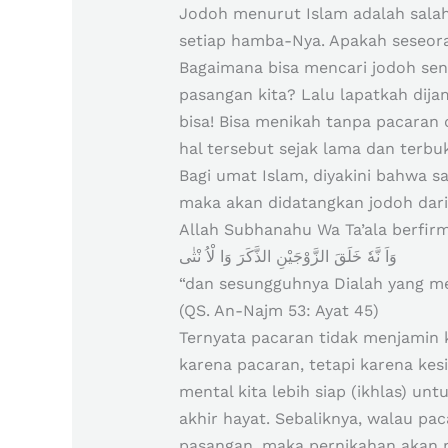
Jodoh menurut Islam adalah sala
setiap hamba-Nya. Apakah seseora
Bagaimana bisa mencari jodoh se
pasangan kita? Lalu lapatkah dija
bisa! Bisa menikah tanpa pacaran
hal tersebut sejak lama dan terbu
Bagi umat Islam, diyakini bahwa s
maka akan didatangkan jodoh dari
Allah Subhanahu Wa Ta’ala berfir
وَاَ نَّهٗ خَلَقَ الزَّوْجَيْنِ الذَّكَرَ وَا لْاُ نْثٰى
“dan sesungguhnya Dialah yang me
(QS. An-Najm 53: Ayat 45)
Ternyata pacaran tidak menjamin 
karena pacaran, tetapi karena kes
mental kita lebih siap (ikhlas) 
akhir hayat. Sebaliknya, walau pa
pasangan, maka pernikahan akan 