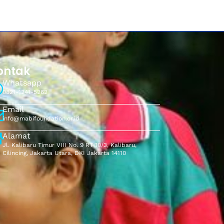
ontak
Whatsapp
0821-1241-5262
Email
info@mabifoundation.or.id
Alamat
Jl. Kalibaru Timur VIII No. 9 RT 10/3, Kalibaru,
Cilincing, Jakarta Utara, DKI Jakarta 14110