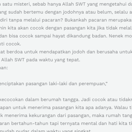
h satu misteri, sebab hanya Allah SWT yang mengetahui 
ng sudah bertemu dengan jodohnya atau belum, selalu ad
ndiri tanpa melalui pacaran? Bukankah pacaran merupaka
min kita akan cocok dengan pasangan kita jika tidak mel
 dan bisa cocok sampai hayat dikandung badan. Nenek m
kti cocok.
aat berdoa untuk mendapatkan jodoh dan berusaha untuk 
 Allah SWT pada waktu yang tepat.
man:
nciptakan pasangan laki-laki dan perempuan,”
kecocokan dalam berumah tangga. Jadi cocok atau tidak
iapan untuk menerima pasangan kita apa adanya. Walau ti
untuk menerima kekurangan dari pasangan, maka rumah tan
caran bertahun-tahun tapi ternyata mental dan hati kita
mudah pudar dalam waktu yang singkat.