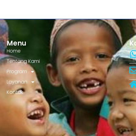
Menu
K
Home
Tentang Kami
Program
Layanan
Kontak