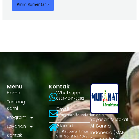
Menu
Kontak
Home
Whatsapp
0821-1241-5262
Tentang
Kami
Email
info@mabifoundation.or.id
Program
Yayasan Mufakat
Alamat
Al-Banna
Layanan
Jl. Kalibaru Timur
Indonesia (MABI
Kontak
VIII No. 9 RT 10/3,