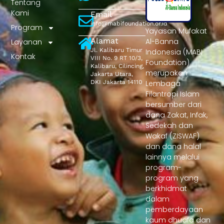
Tentang
Kami
Email
info@mabifoundation.or.id
Program
Yayasan Mufakat
Alamat
Al-Banna
Layanan
Jl. Kalibaru Timur
Indonesia (MABI
Kontak
VIII No. 9 RT 10/3,
Foundation)
Kalibaru, Cilincing,
merupakan
Jakarta Utara,
DKI Jakarta 14110
Lembaga
Filantropi Islam
bersumber dari
dana Zakat, Infak,
Sedekah dan
Wakaf (ZISWAF)
dan dana halal
lainnya melalui
program-
program yang
berkhidmat
dalam
pemberdayaan
kaum dhuafa dan