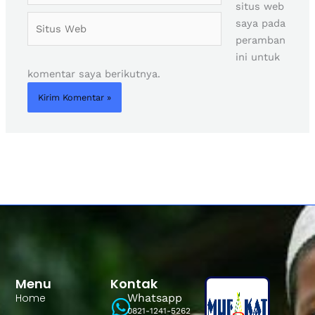
situs web
Situs
saya pada
Web
peramban
ini untuk
komentar saya berikutnya.
Menu
Kontak
Home
Whatsapp
0821-1241-5262