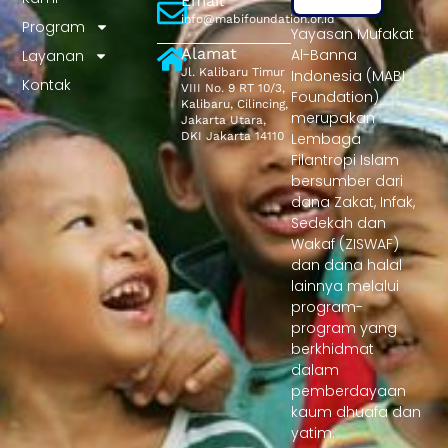
Email
info@mabifoundation.or.id
Program
Yayasan Mufakat
Alamat
Al-Banna
Layanan
Jl. Kalibaru Timur
Indonesia (MABI
Kontak
VIII No. 9 RT 10/3,
Foundation)
Kalibaru, Cilincing,
merupakan
Jakarta Utara,
DKI Jakarta 14110
Lembaga
Filantropi Islam
bersumber dari
dana Zakat, Infak,
Sedekah dan
Wakaf (ZISWAF)
dan dana halal
lainnya melalui
program-
program yang
berkhidmat
dalam
pemberdayaan
kaum dhuafa dan
yatim.