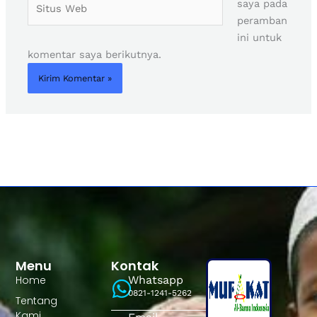
saya pada
Web
peramban
ini untuk
komentar saya berikutnya.
Menu
Kontak
Home
Whatsapp
0821-1241-5262
Tentang
Kami