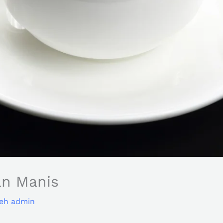
an Manis
leh
admin