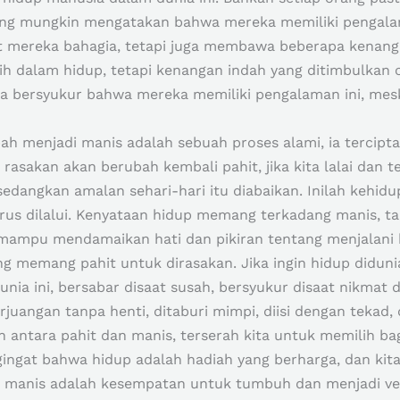
ang mungkin mengatakan bahwa mereka memiliki pengalam
mereka bahagia, tetapi juga membawa beberapa kenanga
h dalam hidup, tetapi kenangan indah yang ditimbulkan o
 bersyukur bahwa mereka memiliki pengalaman ini, mes
ah menjadi manis adalah sebuah proses alami, ia tercipta
 rasakan akan berubah kembali pahit, jika kita lalai dan 
sedangkan amalan sehari-hari itu diabaikan. Inilah kehid
us dilalui. Kenyataan hidup memang terkadang manis, ta
 mampu mendamaikan hati dan pikiran tentang menjalani 
 memang pahit untuk dirasakan. Jika ingin hidup didun
ia ini, bersabar disaat susah, bersyukur disaat nikmat da
rjuangan tanpa henti, ditaburi mimpi, diisi dengan tekad,
n antara pahit dan manis, terserah kita untuk memilih 
gingat bahwa hidup adalah hadiah yang berharga, dan kit
anis adalah kesempatan untuk tumbuh dan menjadi versi y