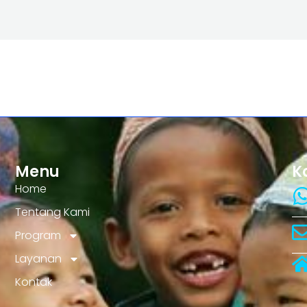
Menu
K
Home
Tentang Kami
Program
Layanan
Kontak