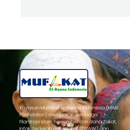
Yayasan Mufakat Al-Banna Indonesia (MABI
Foundation) merupakan Lembaga
Filantropi Islam bersumber dari dana Zakat,
Infak, Sedekah dan Wakaf (ZISWAF) dan