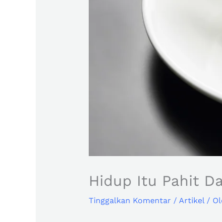
Hidup Itu Pahit D
Tinggalkan Komentar
/
Artikel
/ O