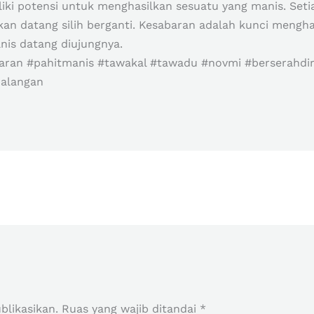
liki potensi untuk menghasilkan sesuatu yang manis. Set
an datang silih berganti. Kesabaran adalah kunci mengha
anis datang diujungnya.
aran #pahitmanis #tawakal #tawadu #novmi #berserahdiri 
halangan
r
blikasikan.
Ruas yang wajib ditandai
*