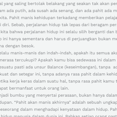
hal yang saling bertolak belakang yang seakan tak akan p
tam ada putih, ada susah ada senang, dan ada pahit ada 
kita. Pahit manis kehidupan terkadang memberikan pelaja
 diri. Sebab, perjalanan hidup tak lepas dari beragam pe
ita bahwa perjalanan hidup ini selalu silih berganti dan 
up ini hanya sementara dan harus di perjuangkan bukan m
ma dengan besok.
ta selalu manis-manis dan indah-indah, apakah itu semua
erasa tercukupi? Apakah kamu bisa sedewasa ini dal
sesuatu pasti ada unsur Balance (keseimbangan), tanpa a
ekuat dan setegar ini, tanpa adanya rasa pahit dalam ke
tika kerja keras dalam suatu hal, tanpa rasa pahit kamu
pat bermanfaat untuk orang lain.
njadi bumbu yang menyertai perasaan, bukan hanya dalam
upan. “Pahit akan manis akhirnya” adalah sebuah ungkap
 seseorang dalam menghadapi kenyataan dalam hidup. Pah
 hidup manusia dalam dunia ini. Bahkan setiap orang pas