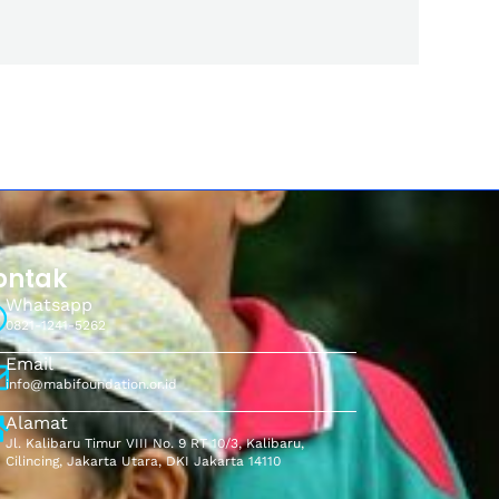
ontak
Whatsapp
0821-1241-5262
Email
info@mabifoundation.or.id
Alamat
Jl. Kalibaru Timur VIII No. 9 RT 10/3, Kalibaru,
Cilincing, Jakarta Utara, DKI Jakarta 14110