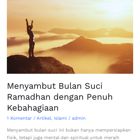
Menyambut Bulan Suci
Ramadhan dengan Penuh
Kebahagiaan
1 Komentar
/
Artikel
,
Islami
/
admin
Menyambut bulan suci ini bukan hanya mempersiapkan
fisik, tetapi juga mental dan spiritual untuk meraih