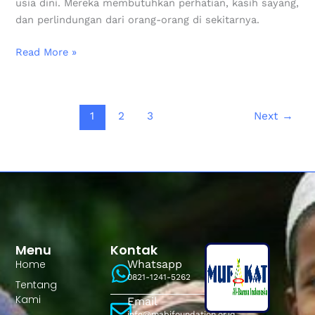
usia dini. Mereka membutuhkan perhatian, kasih sayang,
dan perlindungan dari orang-orang di sekitarnya.
Read More »
1
2
3
Next
→
Menu
Kontak
Home
Whatsapp
0821-1241-5262
Tentang
Kami
Email
info@mabifoundation.or.id