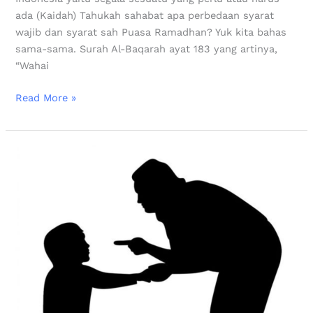
ada (Kaidah) Tahukah sahabat apa perbedaan syarat
wajib dan syarat sah Puasa Ramadhan? Yuk kita bahas
sama-sama. Surah Al-Baqarah ayat 183 yang artinya,
“Wahai
Read More »
Orang
Yang
Menghardik
Anak
Yatim