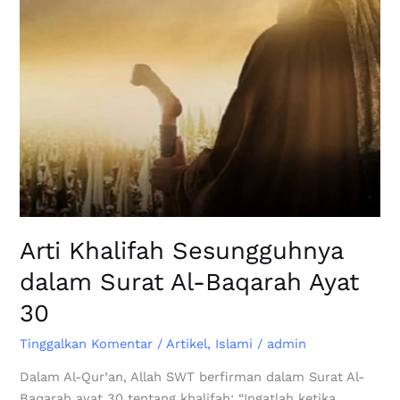
Ayat
30
Arti Khalifah Sesungguhnya
dalam Surat Al-Baqarah Ayat
30
Tinggalkan Komentar
/
Artikel
,
Islami
/
admin
Dalam Al-Qur’an, Allah SWT berfirman dalam Surat Al-
Baqarah ayat 30 tentang khalifah: “Ingatlah ketika