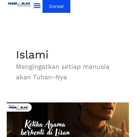
Lewati
Donasi
ke
konten
Islami
Mengingatkan setiap manusia
akan Tuhan-Nya
Ketika
Agama
Berhenti
di
Lisan,