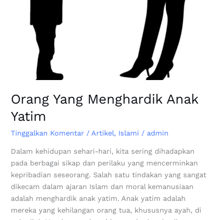
Orang Yang Menghardik Anak
Yatim
Tinggalkan Komentar
/
Artikel
,
Islami
/
admin
Dalam kehidupan sehari-hari, kita sering dihadapkan
pada berbagai sikap dan perilaku yang mencerminkan
kepribadian seseorang. Salah satu tindakan yang sangat
dikecam dalam ajaran Islam dan moral kemanusiaan
adalah menghardik anak yatim. Anak yatim adalah
mereka yang kehilangan orang tua, khususnya ayah, di