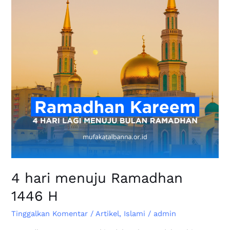
1446
H
4 hari menuju Ramadhan
1446 H
Tinggalkan Komentar
/
Artikel
,
Islami
/
admin