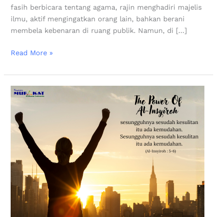
fasih berbicara tentang agama, rajin menghadiri majelis
ilmu, aktif mengingatkan orang lain, bahkan berani
membela kebenaran di ruang publik. Namun, di […]
Read More »
Jangan
Menyerah,
Allah
Sedang
Menyiapkan
Kemudahan
di
Balik
Kesulitanmu