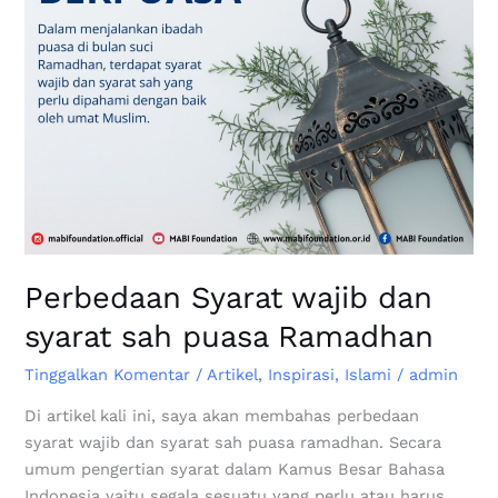
Ramadhan
Perbedaan Syarat wajib dan
syarat sah puasa Ramadhan
Tinggalkan Komentar
/
Artikel
,
Inspirasi
,
Islami
/
admin
Di artikel kali ini, saya akan membahas perbedaan
syarat wajib dan syarat sah puasa ramadhan. Secara
umum pengertian syarat dalam Kamus Besar Bahasa
Indonesia yaitu segala sesuatu yang perlu atau harus