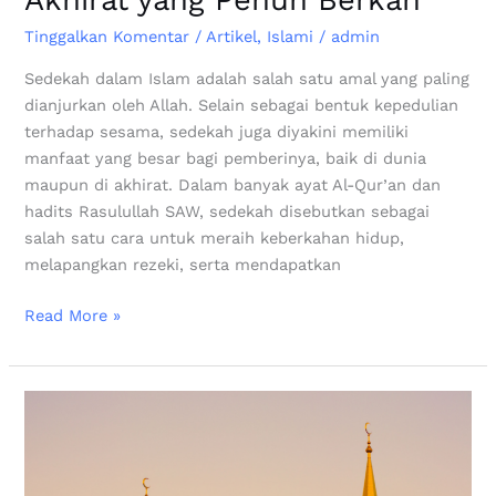
Tinggalkan Komentar
/
Artikel
,
Islami
/
admin
Sedekah dalam Islam adalah salah satu amal yang paling
dianjurkan oleh Allah. Selain sebagai bentuk kepedulian
terhadap sesama, sedekah juga diyakini memiliki
manfaat yang besar bagi pemberinya, baik di dunia
maupun di akhirat. Dalam banyak ayat Al-Qur’an dan
hadits Rasulullah SAW, sedekah disebutkan sebagai
salah satu cara untuk meraih keberkahan hidup,
melapangkan rezeki, serta mendapatkan
Read More »
4
hari
menuju
Ramadhan