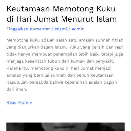
Keutamaan Memotong Kuku
di Hari Jumat Menurut Islam
Tinggalkan Komentar
/
Islami
/
admin
Memotong kuku adalah salah satu amalan sunnah fitrah
yang dianjurkan dalam Islam. Kuku yang bersih dan rapi
tidak hanya membuat penampilan lebih baik, tetapi juga
menjaga kesehatan tubuh dari kuman dan penyakit.
Karena itu, memotong kuku di hari Jumat menjadi
amalan yang bernilai sunnah dan penuh keutamaan.
Rasulullah bersabda bahwa kebersihan adalah bagian
dari iman.
Read More »
Sedekah,