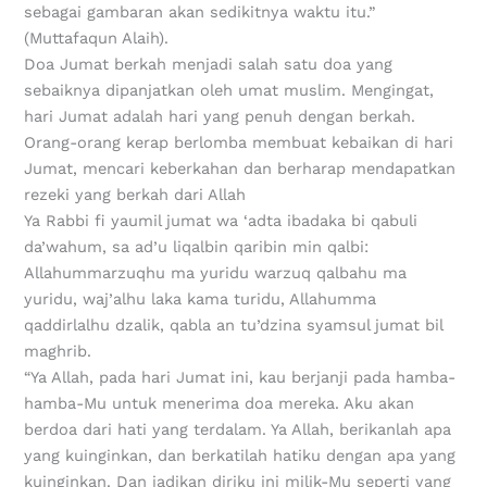
sebagai gambaran akan sedikitnya waktu itu.”
(Muttafaqun Alaih).
Doa Jumat berkah menjadi salah satu doa yang
sebaiknya dipanjatkan oleh umat muslim. Mengingat,
hari Jumat adalah hari yang penuh dengan berkah.
Orang-orang kerap berlomba membuat kebaikan di hari
Jumat, mencari keberkahan dan berharap mendapatkan
rezeki yang berkah dari Allah
Ya Rabbi fi yaumil jumat wa ‘adta ibadaka bi qabuli
da’wahum, sa ad’u liqalbin qaribin min qalbi:
Allahummarzuqhu ma yuridu warzuq qalbahu ma
yuridu, waj’alhu laka kama turidu, Allahumma
qaddirlalhu dzalik, qabla an tu’dzina syamsul jumat bil
maghrib.
“Ya Allah, pada hari Jumat ini, kau berjanji pada hamba-
hamba-Mu untuk menerima doa mereka. Aku akan
berdoa dari hati yang terdalam. Ya Allah, berikanlah apa
yang kuinginkan, dan berkatilah hatiku dengan apa yang
kuinginkan. Dan jadikan diriku ini milik-Mu seperti yang