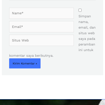
Name*
Simpan
nama,
Email*
email, dan
situs web
Situs
saya pada
Web
peramban
ini untuk
komentar saya berikutnya.