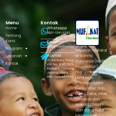
Menu
Kontak
Home
Whatsapp
0821-1241-5262
Tentang
Kami
Email
info@mabifoundation.or.id
Program
Yayasan Mufakat
Alamat
Al-Banna
Layanan
Jl. Kalibaru Timur
Indonesia (MABI
Kontak
VIII No. 9 RT 10/3,
Foundation)
Kalibaru, Cilincing,
merupakan
Jakarta Utara,
DKI Jakarta 14110
Lembaga
Filantropi Islam
bersumber dari
dana Zakat, Infak,
Sedekah dan
Wakaf (ZISWAF)
dan dana halal
lainnya melalui