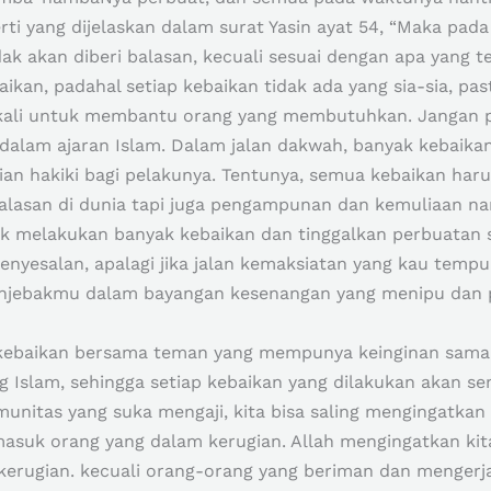
ti yang dijelaskan dalam surat Yasin ayat 54, “Maka pada 
ak akan diberi balasan, kecuali sesuai dengan apa yang t
ikan, padahal setiap kebaikan tidak ada yang sia-sia, p
a kali untuk membantu orang yang membutuhkan. Jangan 
dalam ajaran Islam. Dalam jalan dakwah, banyak kebaikan
n hakiki bagi pelakunya. Tentunya, semua kebaikan haru
balasan di dunia tapi juga pengampunan dan kemuliaan na
k melakukan banyak kebaikan dan tinggalkan perbuatan s
yesalan, apalagi jika jalan kemaksiatan yang kau temp
menjebakmu dalam bayangan kesenangan yang menipu dan 
kebaikan bersama teman yang mempunya keinginan sama
slam, sehingga setiap kebaikan yang dilakukan akan se
nitas yang suka mengaji, kita bisa saling mengingatkan
masuk orang yang dalam kerugian. Allah mengingatkan kita
erugian. kecuali orang-orang yang beriman dan mengerjak