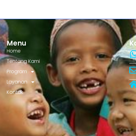
Menu
K
Home
Tentang Kami
Program
Layanan
Kontak