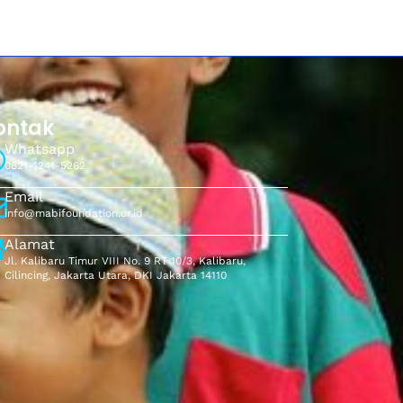
ontak
Whatsapp
0821-1241-5262
Email
info@mabifoundation.or.id
Alamat
Jl. Kalibaru Timur VIII No. 9 RT 10/3, Kalibaru,
Cilincing, Jakarta Utara, DKI Jakarta 14110