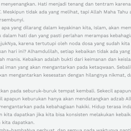
 menyenangkan. Hati menjadi tenang dan tentram karena
. Meskipun tidak ada yang melihat, tapi Allah Maha Tahu a
rsembunyi.
 apa yang dilarang dalam keyakinan kita, Islam, akan me
dalam hati dan yang pasti perlahan merampas kebahagia
jukNya, karena tertutupi oleh noda dosa yang sudah kita
 hari ini? Alhamdulilah, setiap kebaikan tidak ada yang 
ah manis. Kebaikan adalah bukti dari keimanan dan keisla
 iman yang akan mengantarkan pada ketaqwaan. Sebalik
kan mengantarkan kesesatan dengan hilangnya nikmat, d
patkan pada seburuk-buruk tempat kembali. Sekecil apap
ecil apapun keburukan hanya akan mendatangkan adzab All
engantarkan pada kebahagiaan hakiki. Hidup terasa inda
n kita dapatkan jika kita bisa konsisten melakukan kebai
 kita dapatkan.
amba-hambaNya perbuat, dan semua pada waktunya nant