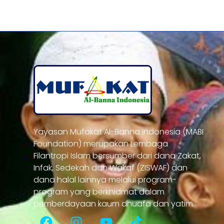
Yayasan Mufakat Al-Banna Indonesia (MABI
Foundation) merupakan Lembaga
Filantropi Islam bersumber dari dana Zakat,
Infak, Sedekah dan Wakaf (ZISWAF) dan
dana halal lainnya melalui program-
program yang berkhidmat dalam
pemberdayaan kaum dhuafa dan yatim.
F
I
Y
T