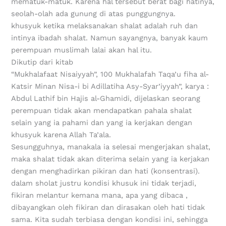
mematuk-matuk. Karena hal tersebut berat bagi hatinya,
seolah-olah ada gunung di atas punggungnya.
khusyuk ketika melaksanakan shalat adalah ruh dan
intinya ibadah shalat. Namun sayangnya, banyak kaum
perempuan muslimah lalai akan hal itu.
Dikutip dari kitab
“Mukhalafaat Nisaiyyah”, 100 Mukhalafah Taqa’u fiha al-
Katsir Minan Nisa-i bi Adillatiha Asy-Syar’iyyah”, karya :
Abdul Lathif bin Hajis al-Ghamidi, dijelaskan seorang
perempuan tidak akan mendapatkan pahala shalat
selain yang ia pahami dan yang ia kerjakan dengan
khusyuk karena Allah Ta’ala.
Sesungguhnya, manakala ia selesai mengerjakan shalat,
maka shalat tidak akan diterima selain yang ia kerjakan
dengan menghadirkan pikiran dan hati (konsentrasi).
dalam sholat justru kondisi khusuk ini tidak terjadi,
fikiran melantur kemana mana, apa yang dibaca ,
dibayangkan oleh fikiran dan dirasakan oleh hati tidak
sama. Kita sudah terbiasa dengan kondisi ini, sehingga