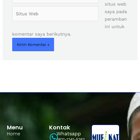
situs web
Situs
saya pada
Web
peramban
ini untuk
komentar saya berikutnya.
Menu
Kontak
Home
Whatsapp
0821-1241-5262