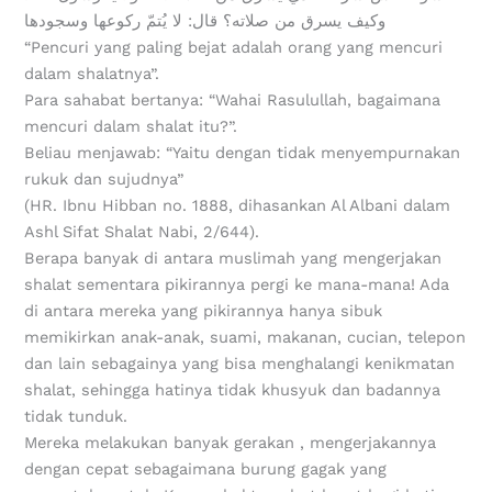
وكيف يسرق من صلاته؟ قال: لا يُتمّ ركوعها وسجودها
“Pencuri yang paling bejat adalah orang yang mencuri
dalam shalatnya”.
Para sahabat bertanya: “Wahai Rasulullah, bagaimana
mencuri dalam shalat itu?”.
Beliau menjawab: “Yaitu dengan tidak menyempurnakan
rukuk dan sujudnya”
(HR. Ibnu Hibban no. 1888, dihasankan Al Albani dalam
Ashl Sifat Shalat Nabi, 2/644).
Berapa banyak di antara muslimah yang mengerjakan
shalat sementara pikirannya pergi ke mana-mana! Ada
di antara mereka yang pikirannya hanya sibuk
memikirkan anak-anak, suami, makanan, cucian, telepon
dan lain sebagainya yang bisa menghalangi kenikmatan
shalat, sehingga hatinya tidak khusyuk dan badannya
tidak tunduk.
Mereka melakukan banyak gerakan , mengerjakannya
dengan cepat sebagaimana burung gagak yang