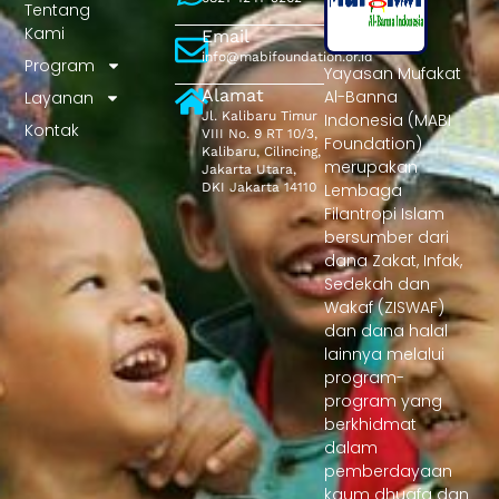
Tentang
Kami
Email
info@mabifoundation.or.id
Program
Yayasan Mufakat
Alamat
Al-Banna
Layanan
Jl. Kalibaru Timur
Indonesia (MABI
Kontak
VIII No. 9 RT 10/3,
Foundation)
Kalibaru, Cilincing,
merupakan
Jakarta Utara,
DKI Jakarta 14110
Lembaga
Filantropi Islam
bersumber dari
dana Zakat, Infak,
Sedekah dan
Wakaf (ZISWAF)
dan dana halal
lainnya melalui
program-
program yang
berkhidmat
dalam
pemberdayaan
kaum dhuafa dan