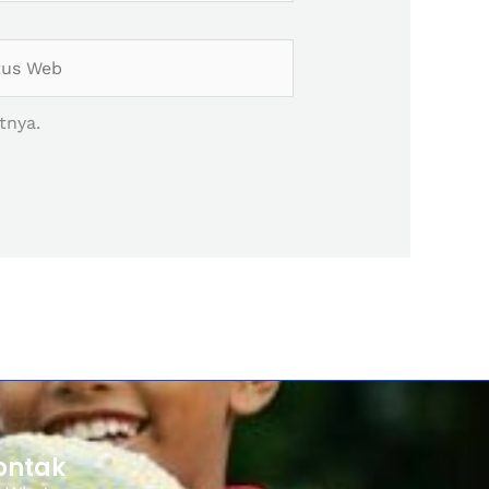
s
tnya.
ontak