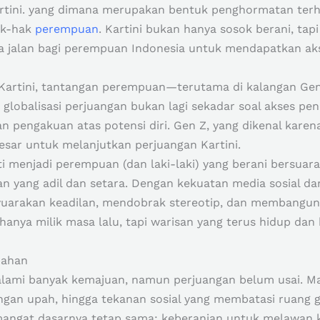
i Kartini. yang dimana merupakan bentuk penghormatan te
ak-hak
perempuan
. Kartini bukan hanya sosok berani, tap
alan bagi perempuan Indonesia untuk mendapatkan akses
sa Kartini, tantangan perempuan—terutama di kalangan G
n globalisasi perjuangan bukan lagi sekadar soal akses pen
dan pengakuan atas potensi diri. Gen Z, yang dikenal kare
esar untuk melanjutkan perjuangan Kartini.
ti menjadi perempuan (dan laki-laki) yang berani bersuara,
n yang adil dan setara. Dengan kekuatan media sosial dan
arakan keadilan, mendobrak stereotip, dan membangun du
 hanya milik masa lalu, tapi warisan yang terus hidup d
bahan
lami banyak kemajuan, namun perjuangan belum usai. M
ngan upah, hingga tekanan sosial yang membatasi ruang 
mangat dasarnya tetap sama: keberanian untuk melawan 