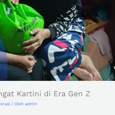
at Kartini di Era Gen Z
pirasi
/ Oleh
admin