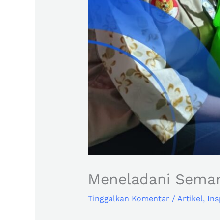
Meneladani Semang
Tinggalkan Komentar
/
Artikel
,
Ins