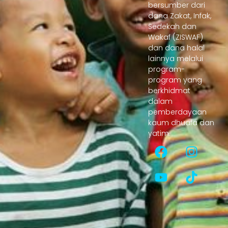
bersumber dari
dana Zakat, Infak,
Sedekah dan
Wakaf (ZISWAF)
dan dana halal
lainnya melalui
program-
program yang
berkhidmat
dalam
pemberdayaan
kaum dhuafa dan
yatim.
F
Y
I
T
a
o
n
i
c
u
s
k
e
t
t
t
b
u
a
o
o
b
g
k
o
e
r