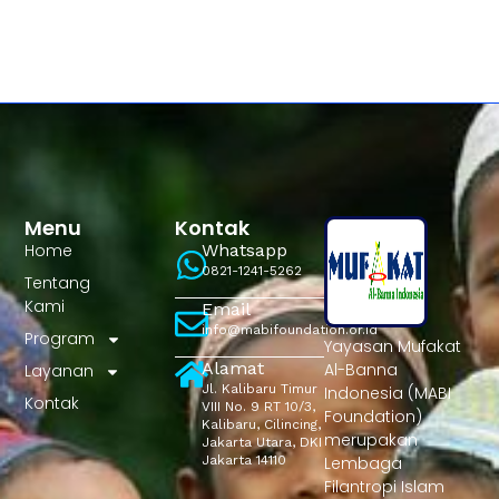
Menu
Kontak
Home
Whatsapp
0821-1241-5262
Tentang
Kami
Email
info@mabifoundation.or.id
Program
Yayasan Mufakat
Alamat
Al-Banna
Layanan
Jl. Kalibaru Timur
Indonesia (MABI
Kontak
VIII No. 9 RT 10/3,
Foundation)
Kalibaru, Cilincing,
merupakan
Jakarta Utara, DKI
Jakarta 14110
Lembaga
Filantropi Islam