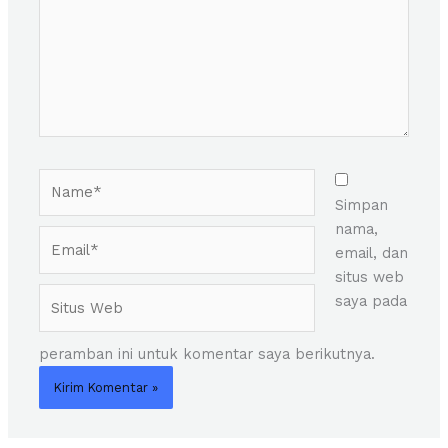
Name*
Simpan
nama,
Email*
email, dan
situs web
Situs
saya pada
Web
peramban ini untuk komentar saya berikutnya.