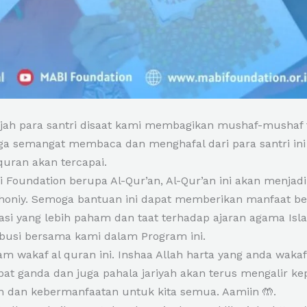
jah para santri disaat kami membagikan mushaf-mushaf 
a semangat membaca dan menghafal dari para santri ini a
uran akan tercapai.
 Foundation berupa Al-Qur’an, Al-Qur’an ini akan menjad
thoniy. Semoga bantuan ini dapat memberikan manfaat bes
i yang lebih paham dan taat terhadap ajaran agama Isla
ibusi bersama kami dalam Program ini.
 wakaf al quran ini. Inshaa Allah harta yang anda wakafk
at ganda dan juga pahala jariyah akan terus mengalir kep
n dan kebermanfaatan untuk kita semua. Aamiin 🤲.