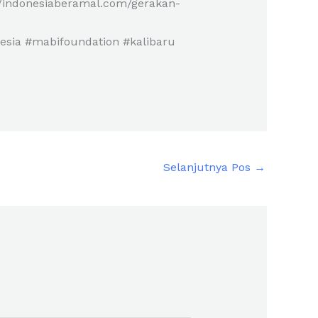
//indonesiaberamal.com/gerakan-
sia #mabifoundation #kalibaru
Selanjutnya Pos
→