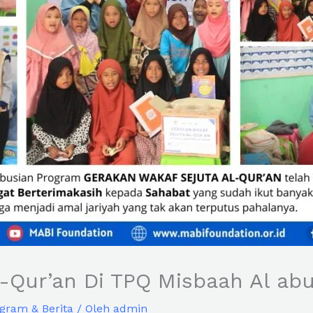
l-Qur’an Di TPQ Misbaah Al ab
gram & Berita
/ Oleh
admin