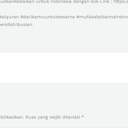
udkanKebaikan untuk Indonesia dengan klik Link : https:
#alquran #darikamuuntuksesama #mufakatalbannaindone
pendistribusian
blikasikan.
Ruas yang wajib ditandai
*