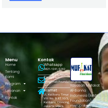
Menu
Kontak
Home
Whatsapp
0821-1241-5262
Tentang
Kami
Email
info@mabifoundation.or.id
Program
Yayasan Mufakat
Alamat
Al-Banna
Layanan
Jl. Kalibaru Timur
Indonesia (MABI
Kontak
VIII No. 9 RT 10/3,
Foundation)
Kalibaru, Cilincing,
merupakan
Jakarta Utara,