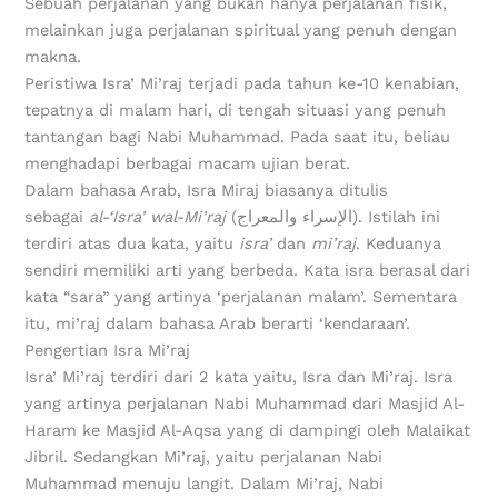
Sebuah perjalanan yang bukan hanya perjalanan fisik,
melainkan juga perjalanan spiritual yang penuh dengan
makna.
Peristiwa Isra’ Mi’raj terjadi pada tahun ke-10 kenabian,
tepatnya di malam hari, di tengah situasi yang penuh
tantangan bagi Nabi Muhammad. Pada saat itu, beliau
menghadapi berbagai macam ujian berat.
Dalam bahasa Arab, Isra Miraj biasanya ditulis
sebagai
al-‘Isra’ wal-Mi’raj
(الإسراء والمعراج). Istilah ini
terdiri atas dua kata, yaitu
isra’
dan
mi’raj
. Keduanya
sendiri memiliki arti yang berbeda. Kata isra berasal dari
kata “sara” yang artinya ‘perjalanan malam’. Sementara
itu, mi’raj dalam bahasa Arab berarti ‘kendaraan’.
Pengertian Isra Mi’raj
Isra’ Mi’raj terdiri dari 2 kata yaitu, Isra dan Mi’raj. Isra
yang artinya perjalanan Nabi Muhammad dari Masjid Al-
Haram ke Masjid Al-Aqsa yang di dampingi oleh Malaikat
Jibril. Sedangkan Mi’raj, yaitu perjalanan Nabi
Muhammad menuju langit. Dalam Mi’raj, Nabi