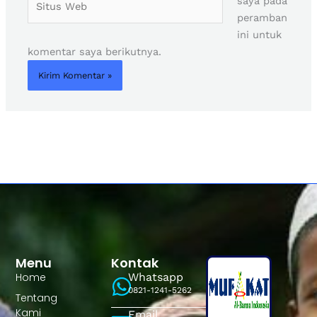
saya pada
Web
peramban
ini untuk
komentar saya berikutnya.
Menu
Kontak
Home
Whatsapp
0821-1241-5262
Tentang
Kami
Email