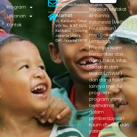
info@mabifoundation.or.id
Program
Yayasan Mufakat
Alamat
Al-Banna
Layanan
Jl. Kalibaru Timur
Indonesia (MABI
Kontak
VIII No. 9 RT 10/3,
Foundation)
Kalibaru, Cilincing,
merupakan
Jakarta Utara,
DKI Jakarta 14110
Lembaga
Filantropi Islam
bersumber dari
dana Zakat, Infak,
Sedekah dan
Wakaf (ZISWAF)
dan dana halal
lainnya melalui
program-
program yang
berkhidmat
dalam
pemberdayaan
kaum dhuafa dan
yatim.