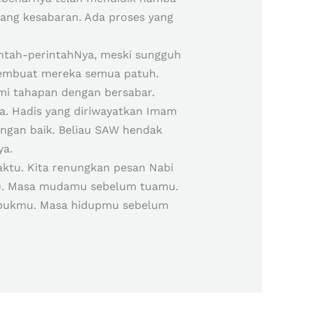
tang kesabaran. Ada proses yang
intah-perintahNya, meski sungguh
membuat mereka semua patuh.
i tahapan dengan bersabar.
a. Hadis yang diriwayatkan Imam
engan baik. Beliau SAW hendak
ya.
waktu. Kita renungkan pesan Nabi
an). Masa mudamu sebelum tuamu.
ibukmu. Masa hidupmu sebelum