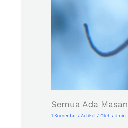
Semua Ada Masan
1 Komentar
/
Artikel
/ Oleh
admin