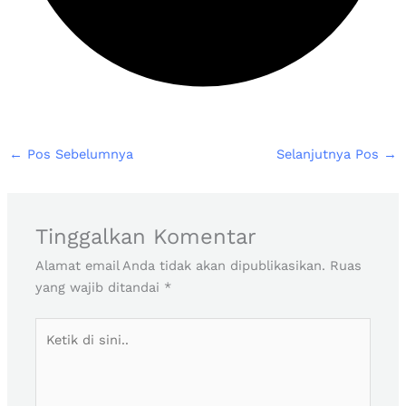
←
Pos Sebelumnya
Selanjutnya Pos
→
Tinggalkan Komentar
Alamat email Anda tidak akan dipublikasikan.
Ruas
yang wajib ditandai
*
Ketik
di
sini..