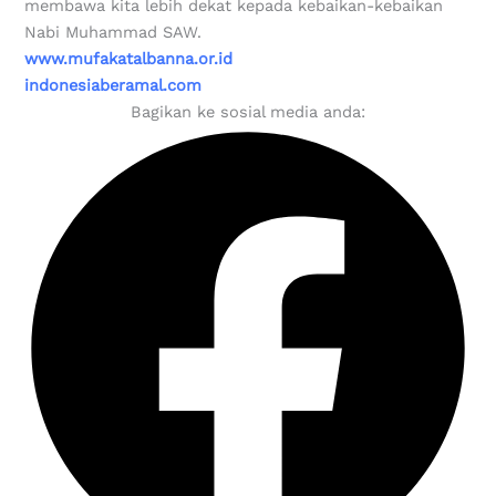
membawa kita lebih dekat kepada kebaikan-kebaikan
Nabi Muhammad SAW.
www.mufakatalbanna.or.id
indonesiaberamal.com
Bagikan ke sosial media anda: