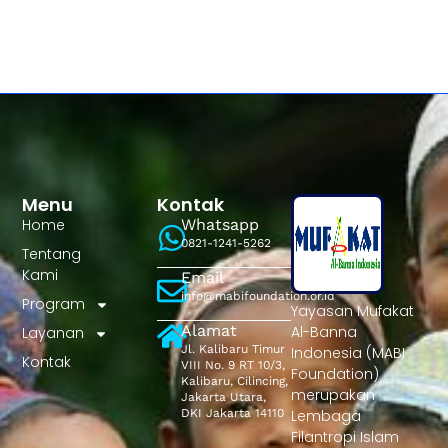
Menu
Kontak
Home
Whatsapp
0821-1241-5262
Tentang
Kami
Email
info@mabifoundation.or.id
Program
Yayasan Mufakat
Alamat
Al-Banna
Layanan
Jl. Kalibaru Timur
Indonesia (MABI
Kontak
VIII No. 9 RT 10/3,
Foundation)
Kalibaru, Cilincing,
merupakan
Jakarta Utara,
DKI Jakarta 14110
Lembaga
Filantropi Islam