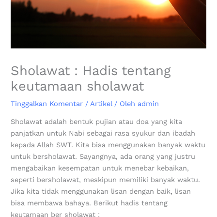
Sholawat : Hadis tentang
keutamaan sholawat
Tinggalkan Komentar
/
Artikel
/ Oleh
admin
Sholawat adalah bentuk pujian atau doa yang kita
panjatkan untuk Nabi sebagai rasa syukur dan ibadah
kepada Allah SWT. Kita bisa menggunakan banyak waktu
untuk bersholawat. Sayangnya, ada orang yang justru
mengabaikan kesempatan untuk menebar kebaikan,
seperti bersholawat, meskipun memiliki banyak waktu.
Jika kita tidak menggunakan lisan dengan baik, lisan
bisa membawa bahaya. Berikut hadis tentang
keutamaan ber sholawat :