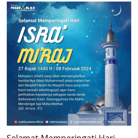
Selamat
Memperingati
Hari
Isra
Mi’raj
|
08
Febuari
2024
Selamat Memperingati Hari