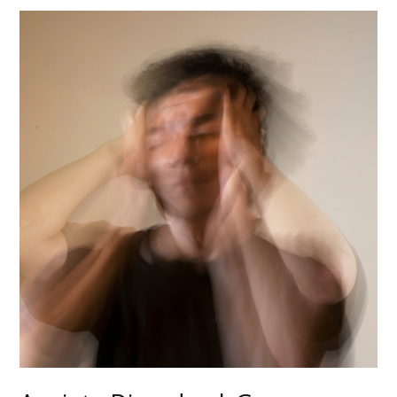
Anxiety
Disorder
|
Gangguan
Mental
Dengan
Rasa
Cemas
Berlebih