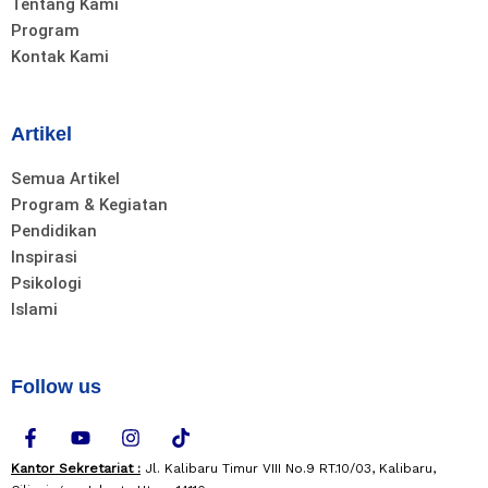
Tentang Kami
Program
Kontak Kami
Artikel
Semua Artikel
Program & Kegiatan
Pendidikan
Inspirasi
Psikologi
Islami
Follow us
F
Y
I
T
a
o
n
i
c
u
s
k
Kantor Sekretariat :
Jl. Kalibaru Timur VIII No.9 RT.10/03, Kalibaru,
e
t
t
t