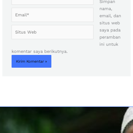
Simpan
nama,
Email*
email, dan
situs web
Situs
saya pada
Web
peramban
ini untuk
komentar saya berikutnya.