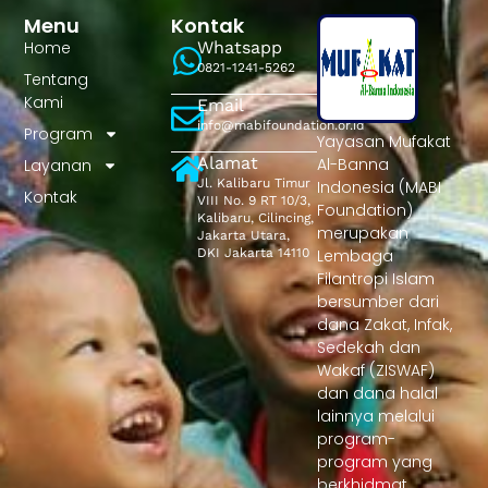
Menu
Kontak
Home
Whatsapp
0821-1241-5262
Tentang
Kami
Email
info@mabifoundation.or.id
Program
Yayasan Mufakat
Alamat
Al-Banna
Layanan
Jl. Kalibaru Timur
Indonesia (MABI
Kontak
VIII No. 9 RT 10/3,
Foundation)
Kalibaru, Cilincing,
merupakan
Jakarta Utara,
DKI Jakarta 14110
Lembaga
Filantropi Islam
bersumber dari
dana Zakat, Infak,
Sedekah dan
Wakaf (ZISWAF)
dan dana halal
lainnya melalui
program-
program yang
berkhidmat