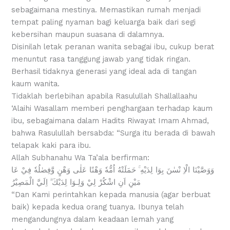
sebagaimana mestinya. Memastikan rumah menjadi
tempat paling nyaman bagi keluarga baik dari segi
kebersihan maupun suasana di dalamnya.
Disinilah letak peranan wanita sebagai ibu, cukup berat
menuntut rasa tanggung jawab yang tidak ringan.
Berhasil tidaknya generasi yang ideal ada di tangan
kaum wanita.
Tidaklah berlebihan apabila Rasulullah Shallallaahu
‘Alaihi Wasallam memberi penghargaan terhadap kaum
ibu, sebagaimana dalam Hadits Riwayat Imam Ahmad,
bahwa Rasulullah bersabda: “Surga itu berada di bawah
telapak kaki para ibu.
Allah Subhanahu Wa Ta’ala berfirman:
وَوَصَّيْنَا الْاِ نْسٰنَ بِوَا لِدَيْهِ ۚ حَمَلَتْهُ اُمُّهٗ وَهْنًا عَلٰى وَهْنٍ وَّفِصٰلُهٗ فِيْ عَا
مَيْنِ اَنِ اشْكُرْ لِيْ وَلِـوَا لِدَيْكَ ۗ اِلَيَّ الْمَصِيْرُ
“Dan Kami perintahkan kepada manusia (agar berbuat
baik) kepada kedua orang tuanya. Ibunya telah
mengandungnya dalam keadaan lemah yang