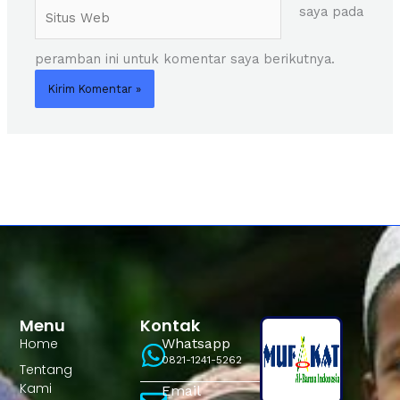
Situs
saya pada
Web
peramban ini untuk komentar saya berikutnya.
Menu
Kontak
Home
Whatsapp
0821-1241-5262
Tentang
Kami
Email