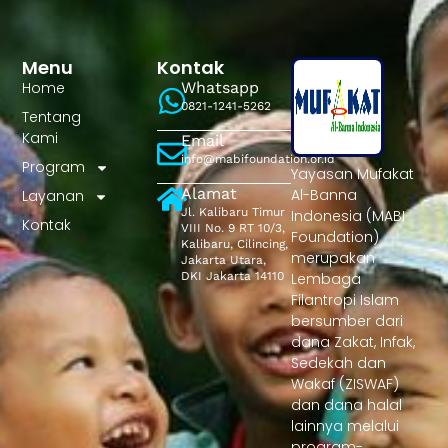
Menu
Kontak
Home
Whatsapp
0821-1241-5262
Tentang
Kami
Email
info@mabifoundation.or.id
Program
Yayasan Mufakat
Alamat
Al-Banna
Layanan
Jl. Kalibaru Timur
Indonesia (MABI
Kontak
VIII No. 9 RT 10/3,
Foundation)
Kalibaru, Cilincing,
merupakan
Jakarta Utara,
DKI Jakarta 14110
Lembaga
Filantropi Islam
bersumber dari
dana Zakat, Infak,
Sedekah dan
Wakaf (ZISWAF)
dan dana halal
lainnya melalui
program-