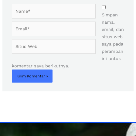
Name*
Simpan
nama,
Email*
email, dan
situs web
Situs
saya pada
Web
peramban
ini untuk
komentar saya berikutnya.