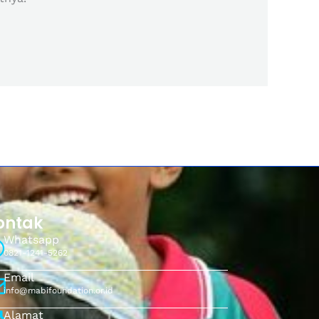
ontak
Whatsapp
0821-1241-5262
Email
info@mabifoundation.or.id
Alamat