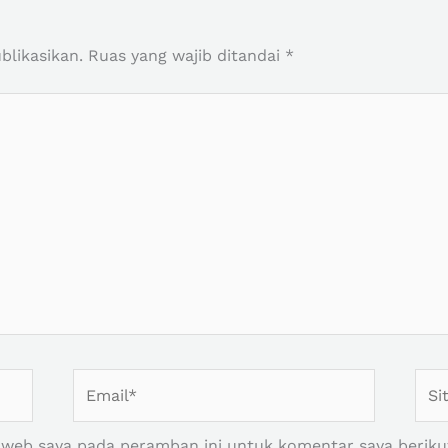
r
blikasikan.
Ruas yang wajib ditandai
*
Email*
Situ
Web
 web saya pada peramban ini untuk komentar saya beriku