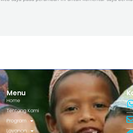
Menu
K
Home
Tentang Kami
Program
Layanan