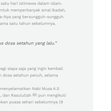
satu hari istimewa dalam Islam.
an untuk memperbanyak amal ibadah,
a-Nya yang bersungguh-sungguh.
lama satu tahun sebelumnya.
s dosa setahun yang lalu.”
i siapa saja yang ingin kembali
n dosa setahun penuh, selama
lah menyelamatkan Nabi Musa A.S
llah ﷺ pun mengikuti
hkan puasa sehari sebelumnya (9