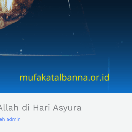
lah di Hari Asyura
leh
admin