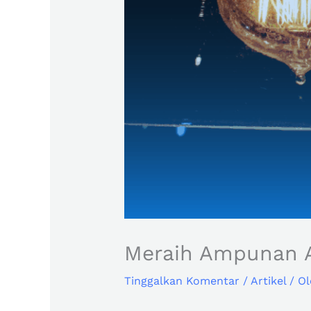
Meraih Ampunan Al
Tinggalkan Komentar
/
Artikel
/ O