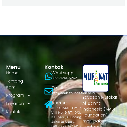
Menu
Kontak
Home
Whatsapp
0821-1241-5262
Tentang
Kami
Email
info@mabifoundation.or.id
Program
Yayasan Mufakat
Alamat
Al-Banna
Layanan
Jl. Kalibaru Timur
Indonesia (MABI
Kontak
VIII No. 9 RT 10/3,
Foundation)
Kalibaru, Cilincing,
merupakan
Jakarta Utara,
DKI Jakarta 14110
Lembaga