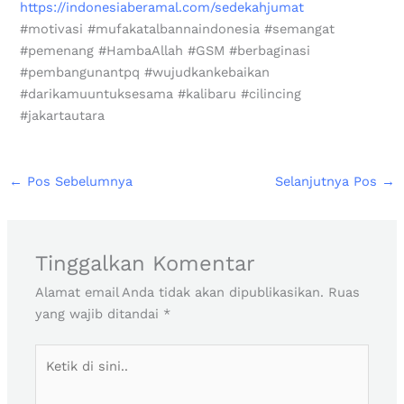
https://indonesiaberamal.com/sedekahjumat
#motivasi #mufakatalbannaindonesia #semangat
#pemenang #HambaAllah #GSM #berbaginasi
#pembangunantpq #wujudkankebaikan
#darikamuuntuksesama #kalibaru #cilincing
#jakartautara
←
Pos Sebelumnya
Selanjutnya Pos
→
Tinggalkan Komentar
Alamat email Anda tidak akan dipublikasikan.
Ruas
yang wajib ditandai
*
Ketik
di
sini..