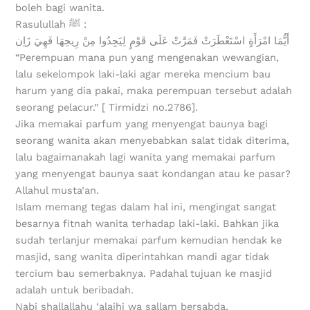
boleh bagi wanita.
Rasulullah ﷺ :
أَيُّمَا امْرَأَةٍ اسْتَعْطَرَتْ فَمَرَّتْ عَلَى قَوْمٍ لِيَجِدُوا مِنْ رِيحِهَا فَهِيَ زَاِن
“Perempuan mana pun yang mengenakan wewangian,
lalu sekelompok laki-laki agar mereka mencium bau
harum yang dia pakai, maka perempuan tersebut adalah
seorang pelacur.” [ Tirmidzi no.2786].
Jika memakai parfum yang menyengat baunya bagi
seorang wanita akan menyebabkan salat tidak diterima,
lalu bagaimanakah lagi wanita yang memakai parfum
yang menyengat baunya saat kondangan atau ke pasar?
Allahul musta’an.
Islam memang tegas dalam hal ini, mengingat sangat
besarnya fitnah wanita terhadap laki-laki. Bahkan jika
sudah terlanjur memakai parfum kemudian hendak ke
masjid, sang wanita diperintahkan mandi agar tidak
tercium bau semerbaknya. Padahal tujuan ke masjid
adalah untuk beribadah.
Nabi shallallahu ‘alaihi wa sallam bersabda,