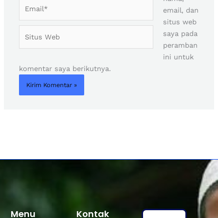
Email*
email, dan
situs web
Situs
saya pada
Web
peramban
ini untuk
komentar saya berikutnya.
Menu
Kontak