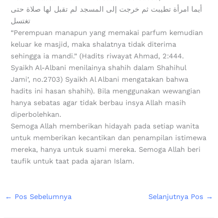
أيما امرأة تطيبت ثم خرجت إلى المسجد لم تقبل لها صلاة حتى
تغتسل
“Perempuan manapun yang memakai parfum kemudian
keluar ke masjid, maka shalatnya tidak diterima
sehingga ia mandi.” (Hadits riwayat Ahmad, 2:444.
Syaikh Al-Albani menilainya shahih dalam Shahihul
Jami’, no.2703) Syaikh Al Albani mengatakan bahwa
hadits ini hasan shahih). Bila menggunakan wewangian
hanya sebatas agar tidak berbau insya Allah masih
diperbolehkan.
Semoga Allah memberikan hidayah pada setiap wanita
untuk memberikan kecantikan dan penampilan istimewa
mereka, hanya untuk suami mereka. Semoga Allah beri
taufik untuk taat pada ajaran Islam.
←
Pos Sebelumnya
Selanjutnya Pos
→