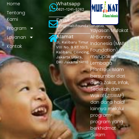
Home
Whatsapp
0821-1241-5262
Tentang
Kami
Email
info@mabifoundation.or.id
Program
Yayasan Mufakat
Alamat
Al-Banna
Layanan
Jl. Kalibaru Timur
Indonesia (MABI
Kontak
VIII No. 9 RT 10/3,
Foundation)
Kalibaru, Cilincing,
merupakan
Jakarta Utara,
DKI Jakarta 14110
Lembaga
Filantropi Islam
bersumber dari
dana Zakat, Infak,
Sedekah dan
Wakaf (ZISWAF)
dan dana halal
lainnya melalui
program-
program yang
berkhidmat
dalam