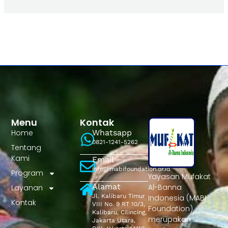
Menu
Kontak
Home
Whatsapp
0821-1241-5262
Tentang
Kami
Email
info@mabifoundation.or.id
Program
Yayasan Mufakat
Alamat
Al-Banna
Layanan
Jl. Kalibaru Timur
Indonesia (MABI
Kontak
VIII No. 9 RT 10/3,
Foundation)
Kalibaru, Cilincing,
merupakan
Jakarta Utara,