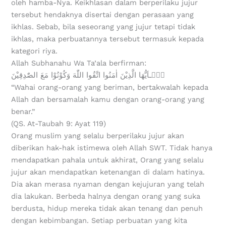
oleh hamba-Nya. Keikhlasan dalam berperilaku jujur
tersebut hendaknya disertai dengan perasaan yang
ikhlas. Sebab, bila seseorang yang jujur tetapi tidak
ikhlas, maka perbuatannya tersebut termasuk kepada
kategori riya.
Allah Subhanahu Wa Ta’ala berfirman:
يٰۤـاَيُّهَا الَّذِيْنَ اٰمَنُوا اتَّقُوا اللّٰهَ وَكُوْنُوْا مَعَ الصّٰدِقِيْنَ
“Wahai orang-orang yang beriman, bertakwalah kepada
Allah dan bersamalah kamu dengan orang-orang yang
benar.”
(QS. At-Taubah 9: Ayat 119)
Orang muslim yang selalu berperilaku jujur akan
diberikan hak-hak istimewa oleh Allah SWT. Tidak hanya
mendapatkan pahala untuk akhirat, Orang yang selalu
jujur akan mendapatkan ketenangan di dalam hatinya.
Dia akan merasa nyaman dengan kejujuran yang telah
dia lakukan. Berbeda halnya dengan orang yang suka
berdusta, hidup mereka tidak akan tenang dan penuh
dengan kebimbangan. Setiap perbuatan yang kita