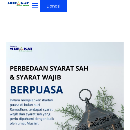
Lewati
Donasi
ke
konten