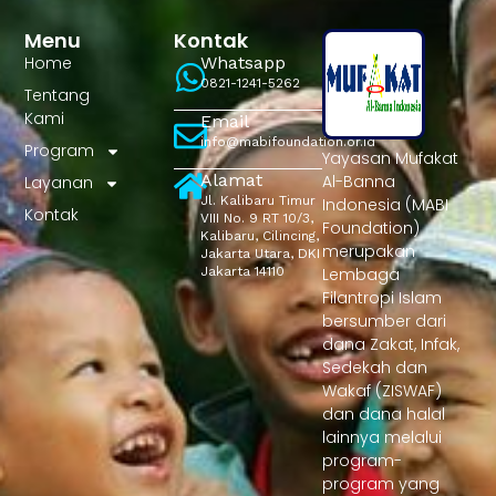
Menu
Kontak
Home
Whatsapp
0821-1241-5262
Tentang
Kami
Email
info@mabifoundation.or.id
Program
Yayasan Mufakat
Alamat
Al-Banna
Layanan
Jl. Kalibaru Timur
Indonesia (MABI
Kontak
VIII No. 9 RT 10/3,
Foundation)
Kalibaru, Cilincing,
merupakan
Jakarta Utara, DKI
Jakarta 14110
Lembaga
Filantropi Islam
bersumber dari
dana Zakat, Infak,
Sedekah dan
Wakaf (ZISWAF)
dan dana halal
lainnya melalui
program-
program yang