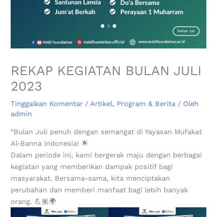
REKAP KEGIATAN BULAN JULI
2023
Tinggalkan Komentar
/
Artikel
,
Program & Berita
/ Oleh
admin
“Bulan Juli penuh dengan semangat di Yayasan Mufakat
Al-Banna Indonesia! 🌟
Dalam periode ini, kami bergerak maju dengan berbagai
kegiatan yang memberikan dampak positif bagi
masyarakat. Bersama-sama, kita menciptakan
perubahan dan memberi manfaat bagi lebih banyak
orang. 💪🏽🌍