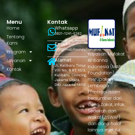
Menu
Kontak
Home
Whatsapp
0821-1241-5262
Tentang
Kami
Email
info@mabifoundation.or.id
Program
Yayasan Mufakat
Alamat
Al-Banna
Layanan
Jl. Kalibaru Timur
Indonesia (MABI
Kontak
VIII No. 9 RT 10/3,
Foundation)
Kalibaru, Cilincing,
merupakan
Jakarta Utara,
DKI Jakarta 14110
Lembaga
Filantropi Islam
bersumber dari
dana Zakat, Infak,
Sedekah dan
Wakaf (ZISWAF)
dan dana halal
lainnya melalui