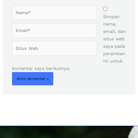
Name*
Simpan
nama,
Email*
email, dan
situs web
Situs
saya pada
Web
peramban
ini untuk
komentar saya berikutnya.