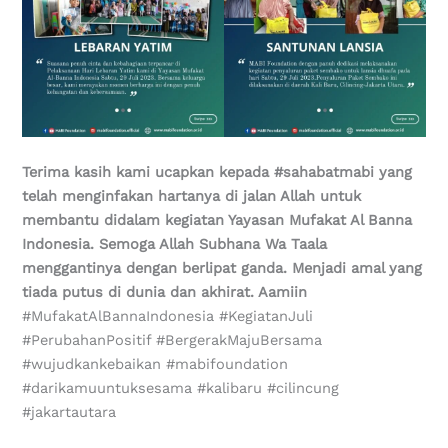
Terima kasih kami ucapkan kepada #sahabatmabi yang
telah menginfakan hartanya di jalan Allah untuk
membantu didalam kegiatan Yayasan Mufakat Al Banna
Indonesia. Semoga Allah Subhana Wa Taala
menggantinya dengan berlipat ganda. Menjadi amal yang
tiada putus di dunia dan akhirat. Aamiin
#MufakatAlBannaIndonesia #KegiatanJuli
#PerubahanPositif #BergerakMajuBersama
#wujudkankebaikan #mabifoundation
#darikamuuntuksesama #kalibaru #cilincung
#jakartautara