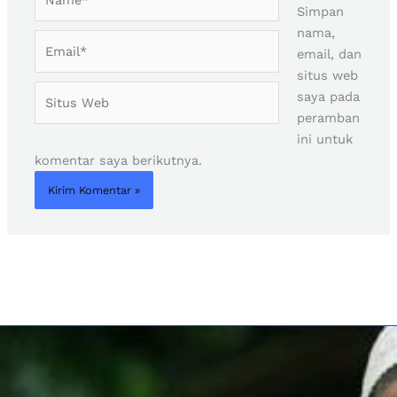
Simpan
nama,
Email*
email, dan
situs web
Situs
saya pada
Web
peramban
ini untuk
komentar saya berikutnya.