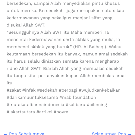
bersedekah, sampai Allah menyediakan pintu khusus
untuk mereka. Bersedekah juga merupakan satu sikap
kedermawanan yang sekaligus menjadi sifat yang
disukai Allah SWT.
“Sesungguhnya Allah SWT itu Maha memberi, Ia
mencintai kedermawanan serta akhlak yang mulia, Ia
membenci akhlak yang buruk.” (HR. Al Baihaqi). Walau
keutamaan bersedekah itu banyak, namun amal sedekah
itu harus selalu diniatkan semata karena mengharap
ridho Allah SWT. Biarlah Allah yang membalas sedekah
itu tanpa kita pertanyakan kapan Allah membalas amal
itu.
#zakat #infak #sedekah #berbagi #wujudkankebaikan
#darikamuuntuksesama #mabifoundation
#mufakatalbannaindonesia #kalibaru #cilincing
#jakartautara #artikel #novmi
←
Pos Sebelumnya
Selanjutnya Pos
→