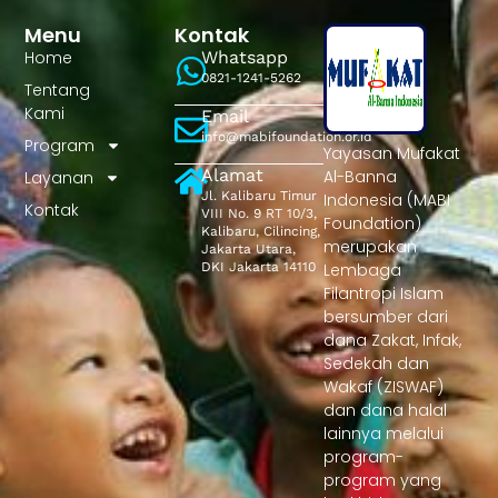
Menu
Kontak
Home
Whatsapp
0821-1241-5262
Tentang
Kami
Email
info@mabifoundation.or.id
Program
Yayasan Mufakat
Alamat
Al-Banna
Layanan
Jl. Kalibaru Timur
Indonesia (MABI
Kontak
VIII No. 9 RT 10/3,
Foundation)
Kalibaru, Cilincing,
merupakan
Jakarta Utara,
DKI Jakarta 14110
Lembaga
Filantropi Islam
bersumber dari
dana Zakat, Infak,
Sedekah dan
Wakaf (ZISWAF)
dan dana halal
lainnya melalui
program-
program yang