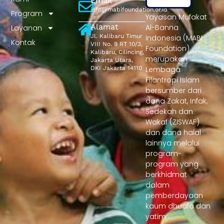
Email
info@mabifoundation.or.id
Program
Yayasan Mufakat
Alamat
Al-Banna
Layanan
Jl. Kalibaru Timur
Indonesia (MABI
Kontak
VIII No. 9 RT 10/3,
Foundation)
Kalibaru, Cilincing,
merupakan
Jakarta Utara,
DKI Jakarta 14110
Lembaga
Filantropi Islam
bersumber dari
dana Zakat, Infak,
Sedekah dan
Wakaf (ZISWAF)
dan dana halal
lainnya melalui
program-
program yang
berkhidmat
dalam
pemberdayaan
kaum dhuafa dan
yatim.