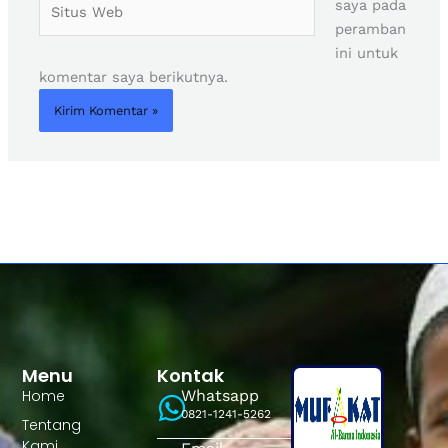
saya pada
Web
peramban
ini untuk
komentar saya berikutnya.
Menu
Kontak
Home
Whatsapp
0821-1241-5262
Tentang
Kami